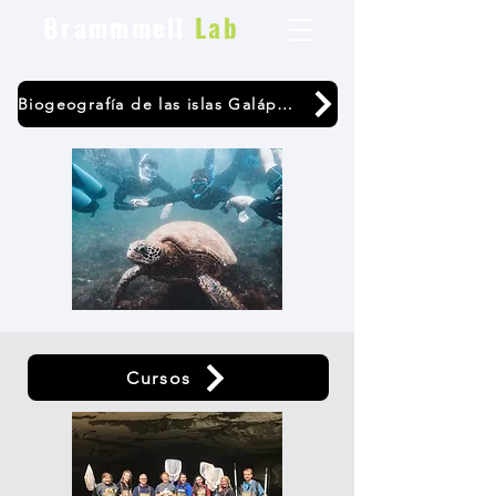
Brammmell
Lab
Biogeografía de las islas Galápagos
Cursos